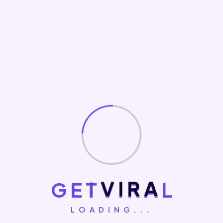
imperdiet venenatis Class aptent taciti sociosqu ad litora
torquent per conubia nostra, per inceptos himenaeos.
Donec eu pulvinar lorem. Etiam vestibulum ligula quis nisl
feugiat, consectetur placerat augue vestibulum Nulla
aliquam elit eu diam pharetra.quis nisl feugiat,
consectetur placerat augue vestibulum Nulla aliquam elit
eu diam pharetra.
G
E
T
V
I
R
A
L
LOADING...